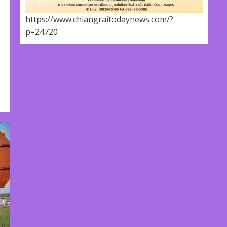
https://www.chiangraitodaynews.com/?
p=24720