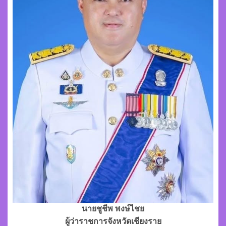
นายชูชีพ พงษ์ไชย
ผู้ว่าราชการจังหวัดเชียงราย