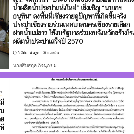
น้ำผลิตน้ำประปาแห่งใหม่” เล็งเชิญ “นายกฯ
อนุทิน” ลงพื้นที่เชียงรายดูปัญหาที่เกิดขึ้นจริง
ประปาเชียงรายร่วมเทศบาลนครเชียงรายเลือก
ฝายน้ำแม่ลาว ใช้งบรัฐบาลร่วมงบจังหวัดสร้างโร
ผลิตน้ำประปาเสร็จปี 2570
3 สัปดาห์ ago
แอดมิน
นายสืบสกุล กิจนุกร ผ...
ย
ณี
พบ
าย
ที