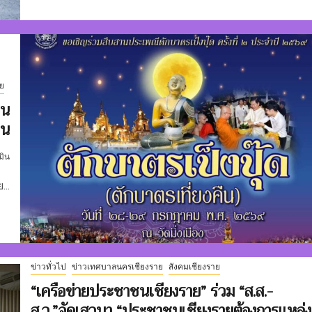
ย
วน
ืน
มิน
..
ข่าวทั่วไป
ข่าวเทศบาลนครเชียงราย
สังคมเชียงราย
“เครือข่ายประชาชนเชียงราย” ร่วม “ส.ส.-
ส.ว.”จัดเสวนา “ประชาชนเชียงรายต้องการแหล่ง