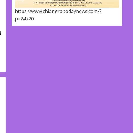
https://www.chiangraitodaynews.com/?
p=24720
ง