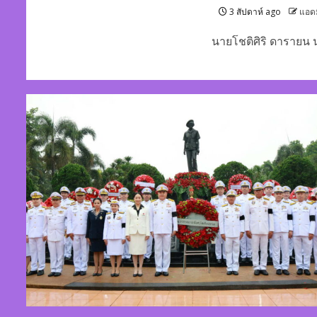
3 สัปดาห์ ago
แอด
นายโชติศิริ ดารายน น.