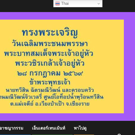
Thai
อาชญากรรม
เอ็นเตอร์เทนเม้นท์
พาไปดู