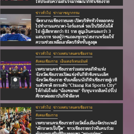
ให้ประสบความสำเร็จมาพัฒนากีฬาเชียงราย
ข่าวทั่วไป
ข่าวอาชญากรรม
จัดหางานเชียงรายเผย เปิดบริษัททัวร์หลอกคน
ไปทำงานแคนาดา-ไอร์แลนด์ รอเป็นปียังไม่ได้
ไป ผู้เสียหายกว่า 81 ราย สูญเงินคนละกว่า 3
แสนบาท รองผู้ว่าฯแถลงทุกหน่วยงานพร้อมให้
ความช่วยเหลือเอาผิดบริษัทขั้นสูงสุด
ข่าวทั่วไป
สังคมเชียงราย
เอ็นเตอร์เทนเม้นท์
ชื่นชม “น้องชมพอ” นักกีฬาเชียร์เยาวชนเชียงราย
ข่าวทั่วไป
ข่าวเทศบาลนครเชียงราย
เยี่ยมหลายรางวัล คว้าทุนศึกษา Diploma in Da
สังคมเชียงราย
เอ็นเตอร์เทนเม้นท์
วิชาชีพการเต้นจากรัฐบาลสิงคโปร์ “นายกรัตนา” ส.
เทศบาลนครเชียงรายร่วมสมาคมกีฬาแห่ง
จังหวัดเชียงรายเปิดแข่งขันกีฬาชิงชนะเลิศ
เชียงราย อวยพรให้ประสบความสำเร็จมาพัฒนากีฬ
จังหวัดเชียงราย ขับเคลื่อนนักกีฬาเชียงรายสู่เวที
เชียงราย
ระดับชาติ ยกระดับ “Chiang Rai Sports City”
ให้กำลังใจส่ง “น้องชมพอ” รับทุนจากสิงคโปร์ไป
ศึกษาต่อสถาบันกีฬาลีลาศ
2 ชั่วโมง ago
แอดมิน
ข่าวทั่วไป
ข่าวเทศบาลนครเชียงราย
สังคมเชียงราย
เทศบาลนครเชียงรายร่วมวัดมิ่งเมืองจัดประเพณี
“ตักบาตรเป็งปุ๊ด” ชาวเชียงรายกว่าพันคนร่วม
ตักบาตรเสริมสิริมงคลบูชา “พระอุปคุต”