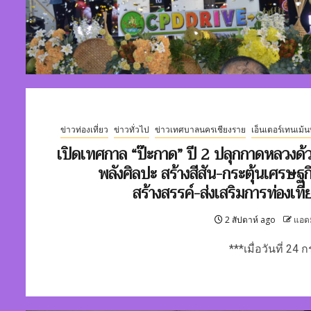
ข่าวท่องเที่ยว
ข่าวทั่วไป
ข่าวเทศบาลนครเชียงราย
เอ็นเตอร์เทนเม้น
เปิดเทศกาล “ป๊ะกาด” ปี 2 ปลุกกาดหลวงด้
พลังศิลปะ สร้างสีสัน-กระตุ้นเศรษฐก
สร้างสรรค์-ส่งเสริมการท่องเที่
2 สัปดาห์ ago
แอด
***เมื่อวันที่ 24 กร