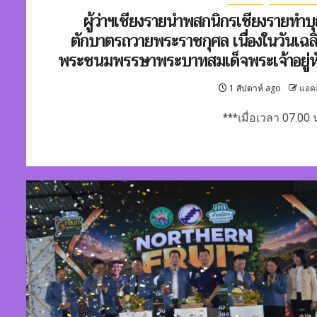
ผู้ว่าฯเชียงรายนำพสกนิกรเชียงรายทำบ
ตักบาตรถวายพระราชกุศล เนื่องในวันเฉล
พระชนมพรรษาพระบาทสมเด็จพระเจ้าอยู่ห
1 สัปดาห์ ago
แอด
***เมื่อเวลา 07.00 น