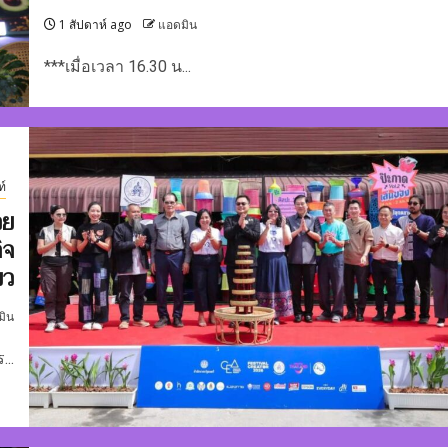
1 สัปดาห์ ago
แอดมิน
***เมื่อเวลา 16.30 น...
ท์
วย
ิจ
ยว
มิน
...