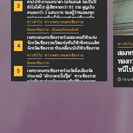
คนไปทำงานแคนาดา-ไอร์แลนด์ รอเป็นปี
3
ยังไม่ได้ไป ผู้เสียหายกว่า 81 ราย สูญเงิน
คนละกว่า 3 แสนบาท รองผู้ว่าฯแถลงทุก
หน่วยงานพร้อมให้ความช่วยเหลือเอาผิด
ข่าวทั่วไป
ข่าวเทศบาลนครเชียงราย
บริษัทขั้นสูงสุด
สังคมเชียงราย
เอ็นเตอร์เทนเม้นท์
เทศบาลนครเชียงรายร่วมสมาคมกีฬาแห่ง
จังหวัดเชียงรายเปิดแข่งขันกีฬาชิงชนะเลิศ
ข่าวทั่วไป
4
จังหวัดเชียงราย ขับเคลื่อนนักกีฬาเชียงราย
สองหน
สู่เวทีระดับชาติ ยกระดับ “Chiang Rai
ข่าวทั่วไป
ข่าวเทศบาลนครเชียงราย
Sports City” ให้กำลังใจส่ง “น้องชมพอ”
ทองกว
สังคมเชียงราย
รับทุนจากสิงคโปร์ไปศึกษาต่อสถาบันกีฬา
หนีไป
ลีลาศ
เทศบาลนครเชียงรายร่วมวัดมิ่งเมืองจัด
5
ประเพณี “ตักบาตรเป็งปุ๊ด” ชาวเชียงราย
16 นาท
กว่าพันคนร่วมตักบาตรเสริมสิริมงคลบูชา
“พระอุปคุต”