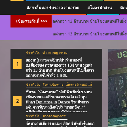
มัสยาลิ้นทอง รับรองความอร่อย
สโมสรนักอ่าน
ติด
84 บาท มูลค่ากว่า 13 ล้านบาท ข้ามโขงหลบหนีไปฝั่งลาว ออกหมายจับค่าห
เชียงรายวันนี้ >>>
84 บาท มูลค่ากว่า 13 ล้านบาท ข้ามโขงหลบหนีไปฝั่งลาว ออกหมายจับค่าห
ข่าวทั่วไป
ข่าวอาชญากรรม
สองหนุ่มลาวควงปืนปล้นร้านทองที่
1
อ.เชียงของ กวาดทองกว่า 184 บาท มูลค่า
กว่า 13 ล้านบาท ข้ามโขงหลบหนีไปฝั่งลาว
ออกหมายจับค่าหัว 1 แสน
ข่าวทั่วไป
สังคมเชียงราย
เอ็นเตอร์เทนเม้นท์
ชื่นชม “น้องชมพอ” นักกีฬาเชียร์เยาวชน
เชียงรายยอดเยี่ยมหลายรางวัล คว้าทุน
2
ศึกษา Diploma in Dance วิชาชีพการ
เต้นจากรัฐบาลสิงคโปร์ “นายกรัตนา”
ส.กีฬาเชียงราย อวยพรให้ประสบความ
ข่าวทั่วไป
ข่าวอาชญากรรม
สำเร็จมาพัฒนากีฬาเชียงราย
จัดหางานเชียงรายเผย เปิดบริษัททัวร์หลอก