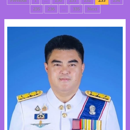
Posts
Previous
1
…
230
231
232
233
234
pagination
235
236
…
335
Next