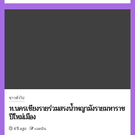
ข่าวทั่วไป
ท.นครเชียงรายร่วมสรงน้ำพญามังรายมหาราช
ปีใหม่เมือง
4 ปี ago
แอดมิน