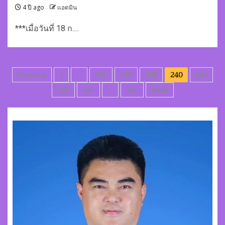
4 ปี ago
แอดมิน
***เมื่อวันที่ 18 ก....
Posts
Previous
1
…
237
238
239
240
241
pagination
242
243
…
345
Next