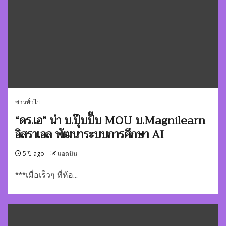
ข่าวทั่วไป
“ดร.เอ” นำ บ.ปุ๊บปั๊บ MOU บ.Magnilearn
อิสราเอล พัฒนาระบบการศึกษา AI
5 ปี ago
แอดมิน
***เมื่อเร็วๆ ที่ห้อ...