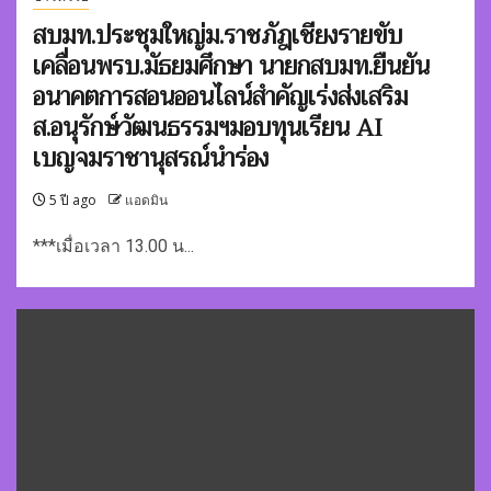
สบมท.ประชุมใหญ่ม.ราชภัฎเชียงรายขับ
เคลื่อนพรบ.มัธยมศึกษา นายกสบมท.ยืนยัน
อนาคตการสอนออนไลน์สำคัญเร่งส่งเสริม
ส.อนุรักษ์วัฒนธรรมฯมอบทุนเรียน AI
เบญจมราชานุสรณ์นำร่อง
5 ปี ago
แอดมิน
***เมื่อเวลา 13.00 น...