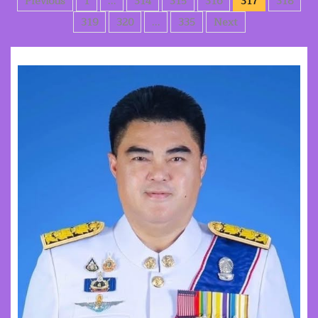
Posts
Previous
1
…
314
315
316
317
318
pagination
319
320
…
335
Next