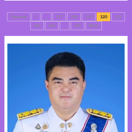
Posts
Previous
1
…
317
318
319
320
321
pagination
322
323
…
335
Next