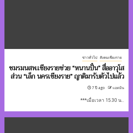
ข่าวทั่วไป
สังคมเชียงราย
ชมรมนสพ.เชียงรายช่วย “หนานปั๋น” สื่ออาวุโส
ส่วน “เล็ก นครเชียงราย” ญาติมารับตัวไปแล้ว
7 ปี ago
แอดมิน
***เมื่อเวลา 15.30 น...