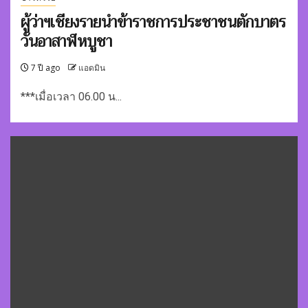
ผู้ว่าฯเชียงรายนำข้าราชการประชาชนตักบาตร
วันอาสาฬหบูชา
7 ปี ago
แอดมิน
***เมื่อเวลา 06.00 น...