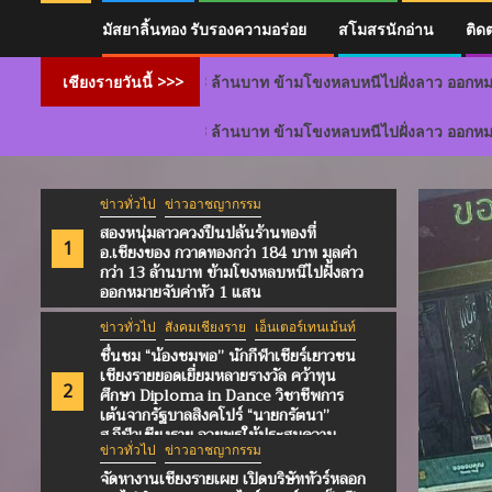
มัสยาลิ้นทอง รับรองความอร่อย
สโมสรนักอ่าน
ติด
าท มูลค่ากว่า 13 ล้านบาท ข้ามโขงหลบหนีไปฝั่งลาว ออกหมายจับค่าหัว 1 
เชียงรายวันนี้ >>>
าท มูลค่ากว่า 13 ล้านบาท ข้ามโขงหลบหนีไปฝั่งลาว ออกหมายจับค่าหัว 1 
ข่าวทั่วไป
ข่าวอาชญากรรม
สองหนุ่มลาวควงปืนปล้นร้านทองที่
1
อ.เชียงของ กวาดทองกว่า 184 บาท มูลค่า
กว่า 13 ล้านบาท ข้ามโขงหลบหนีไปฝั่งลาว
ออกหมายจับค่าหัว 1 แสน
ข่าวทั่วไป
สังคมเชียงราย
เอ็นเตอร์เทนเม้นท์
ชื่นชม “น้องชมพอ” นักกีฬาเชียร์เยาวชน
เชียงรายยอดเยี่ยมหลายรางวัล คว้าทุน
2
ศึกษา Diploma in Dance วิชาชีพการ
เต้นจากรัฐบาลสิงคโปร์ “นายกรัตนา”
ส.กีฬาเชียงราย อวยพรให้ประสบความ
ข่าวทั่วไป
ข่าวอาชญากรรม
สำเร็จมาพัฒนากีฬาเชียงราย
จัดหางานเชียงรายเผย เปิดบริษัททัวร์หลอก