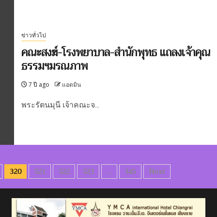
ข่าวทั่วไป
คณะสงฆ์-โรงพยาบาล-สำนักพุทธ แถลงเจ้าคุณ
ธรรมฯมรณภาพ
7 ปี ago
แอดมิน
พระรัตนมุนี เจ้าคณะจ...
320
321
322
323
…
345
Next