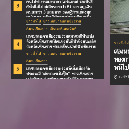
คนไปทำงานแคนาดา-ไอร์แลนด์ รอเป็นปี
3
ยังไม่ได้ไป ผู้เสียหายกว่า 81 ราย สูญเงิน
คนละกว่า 3 แสนบาท รองผู้ว่าฯแถลงทุก
หน่วยงานพร้อมให้ความช่วยเหลือเอาผิด
ข่าวทั่วไป
ข่าวเทศบาลนครเชียงราย
บริษัทขั้นสูงสุด
สังคมเชียงราย
เอ็นเตอร์เทนเม้นท์
เทศบาลนครเชียงรายร่วมสมาคมกีฬาแห่ง
จังหวัดเชียงรายเปิดแข่งขันกีฬาชิงชนะเลิศ
ข่าวทั่วไป
4
จังหวัดเชียงราย ขับเคลื่อนนักกีฬาเชียงราย
สองหน
สู่เวทีระดับชาติ ยกระดับ “Chiang Rai
ข่าวทั่วไป
ข่าวเทศบาลนครเชียงราย
Sports City” ให้กำลังใจส่ง “น้องชมพอ”
ทองกว
สังคมเชียงราย
รับทุนจากสิงคโปร์ไปศึกษาต่อสถาบันกีฬา
หนีไป
ลีลาศ
เทศบาลนครเชียงรายร่วมวัดมิ่งเมืองจัด
5
ประเพณี “ตักบาตรเป็งปุ๊ด” ชาวเชียงราย
19 ชั่ว
กว่าพันคนร่วมตักบาตรเสริมสิริมงคลบูชา
“พระอุปคุต”