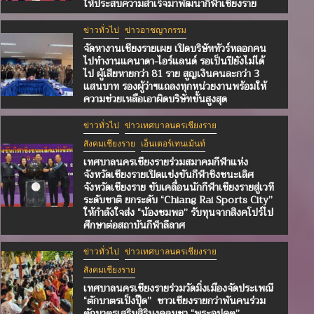
ให้ประสบความสำเร็จมาพัฒนากีฬาเชียงราย
ข่าวทั่วไป
ข่าวอาชญากรรม
จัดหางานเชียงรายเผย เปิดบริษัททัวร์หลอกคน
ไปทำงานแคนาดา-ไอร์แลนด์ รอเป็นปียังไม่ได้
ไป ผู้เสียหายกว่า 81 ราย สูญเงินคนละกว่า 3
แสนบาท รองผู้ว่าฯแถลงทุกหน่วยงานพร้อมให้
ความช่วยเหลือเอาผิดบริษัทขั้นสูงสุด
ข่าวทั่วไป
สังคมเชียงราย
เอ็นเตอร์เทนเม้นท์
ชื่นชม “น้องชมพอ” นักกีฬาเชียร์เยาวชนเชียงราย
ข่าวทั่วไป
ข่าวเทศบาลนครเชียงราย
เยี่ยมหลายรางวัล คว้าทุนศึกษา Diploma in Da
สังคมเชียงราย
เอ็นเตอร์เทนเม้นท์
วิชาชีพการเต้นจากรัฐบาลสิงคโปร์ “นายกรัตนา” ส.
เทศบาลนครเชียงรายร่วมสมาคมกีฬาแห่ง
จังหวัดเชียงรายเปิดแข่งขันกีฬาชิงชนะเลิศ
เชียงราย อวยพรให้ประสบความสำเร็จมาพัฒนากีฬ
จังหวัดเชียงราย ขับเคลื่อนนักกีฬาเชียงรายสู่เวที
เชียงราย
ระดับชาติ ยกระดับ “Chiang Rai Sports City”
ให้กำลังใจส่ง “น้องชมพอ” รับทุนจากสิงคโปร์ไป
ศึกษาต่อสถาบันกีฬาลีลาศ
21 ชั่วโมง ago
แอดมิน
ข่าวทั่วไป
ข่าวเทศบาลนครเชียงราย
สังคมเชียงราย
เทศบาลนครเชียงรายร่วมวัดมิ่งเมืองจัดประเพณี
“ตักบาตรเป็งปุ๊ด” ชาวเชียงรายกว่าพันคนร่วม
ตักบาตรเสริมสิริมงคลบูชา “พระอุปคุต”