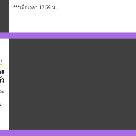
***เมื่อเวลา 17.59 น...
ไป
ระ
้ว
มิน
...