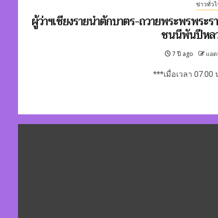
ข่าวทั่ว
ผู้ว่าฯเชียงรายนำตักบาตร-ถวายพระพรพระร
ชนนีพันปีหล
7 ปี ago
แอด
***เมื่อเวลา 07.00 น