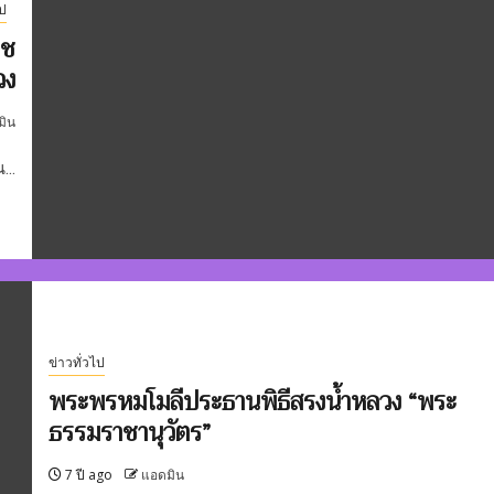
ไป
าช
วง
มิน
...
ข่าวทั่วไป
พระพรหมโมลีประธานพิธีสรงน้ำหลวง “พระ
ธรรมราชานุวัตร”
7 ปี ago
แอดมิน