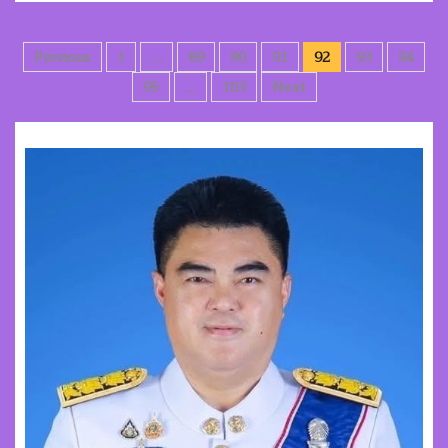
Posts
Previous
1
…
89
90
91
92
93
94
pagination
95
…
163
Next