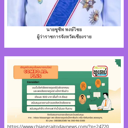
นายชูชีพ พงษ์ไชย
ผู้ว่าราชการจังหวัดเชียงราย
https://www.chiangraitodaynews.com/?p=24720