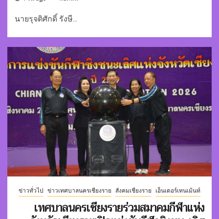
นายรุจติศักดิ์ รังษี...
ข่าวทั่วไป
ข่าวเทศบาลนครเชียงราย
สังคมเชียงราย
เอ็นเตอร์เทนเม้นท์
เทศบาลนครเชียงรายร่วมสมาคมกีฬาแห่ง