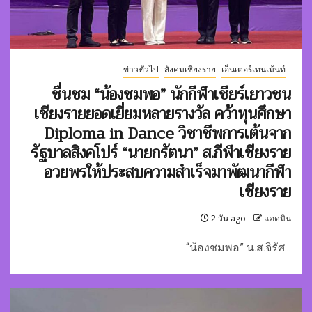
ข่าวทั่วไป
สังคมเชียงราย
เอ็นเตอร์เทนเม้นท์
ชื่นชม “น้องชมพอ” นักกีฬาเชียร์เยาวชน
เชียงรายยอดเยี่ยมหลายรางวัล คว้าทุนศึกษา
Diploma in Dance วิชาชีพการเต้นจาก
รัฐบาลสิงคโปร์ “นายกรัตนา” ส.กีฬาเชียงราย
อวยพรให้ประสบความสำเร็จมาพัฒนากีฬา
เชียงราย
2 วัน ago
แอดมิน
“น้องชมพอ” น.ส.จิรัศ...