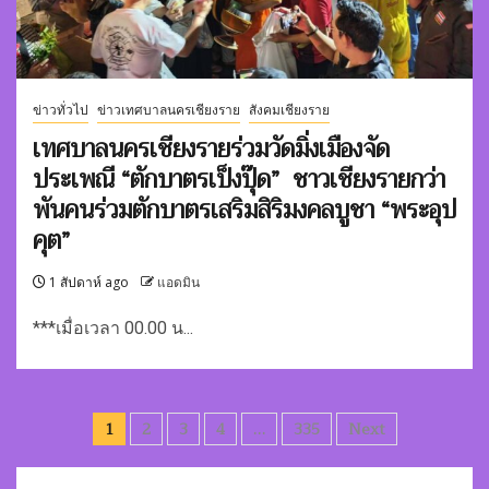
ข่าวทั่วไป
ข่าวเทศบาลนครเชียงราย
สังคมเชียงราย
เทศบาลนครเชียงรายร่วมวัดมิ่งเมืองจัด
ประเพณี “ตักบาตรเป็งปุ๊ด” ชาวเชียงรายกว่า
พันคนร่วมตักบาตรเสริมสิริมงคลบูชา “พระอุป
คุต”
1 สัปดาห์ ago
แอดมิน
***เมื่อเวลา 00.00 น...
Posts
1
2
3
4
…
335
Next
pagination