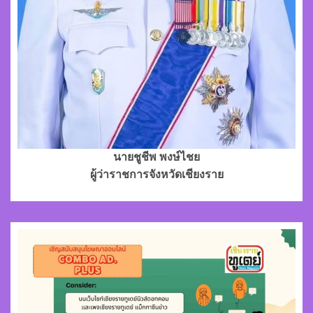
นายชูชีพ พงษ์ไชย
ผู้ว่าราชการจังหวัดเชียงราย