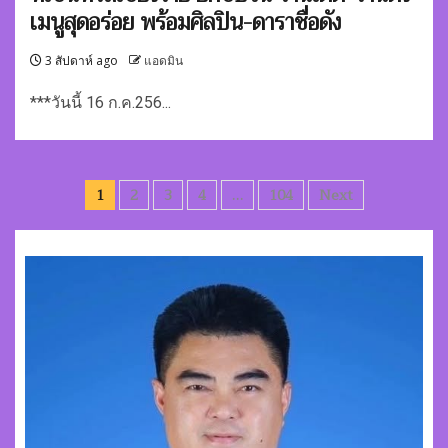
เมนูสุดอร่อย พร้อมศิลปิน-ดาราชื่อดัง
3 สัปดาห์ ago
แอดมิน
***วันนี้ 16 ก.ค.256...
Posts
1
2
3
4
…
104
Next
pagination