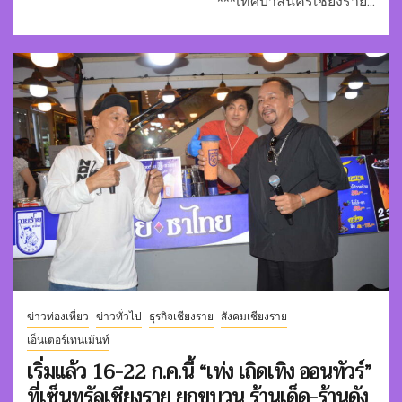
***เทศบาลนครเชียงราย...
ข่าวท่องเที่ยว
ข่าวทั่วไป
ธุรกิจเชียงราย
สังคมเชียงราย
เอ็นเตอร์เทนเม้นท์
เริ่มแล้ว 16-22 ก.ค.นี้ “เท่ง เถิดเทิง ออนทัวร์”
ที่เซ็นทรัลเชียงราย ยกขบวน ร้านเด็ด-ร้านดัง