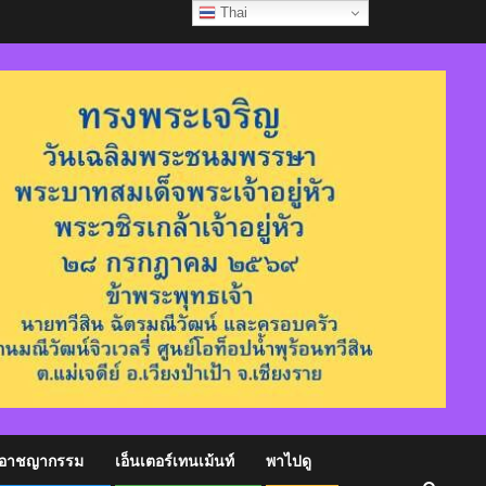
Thai
อาชญากรรม
เอ็นเตอร์เทนเม้นท์
พาไปดู