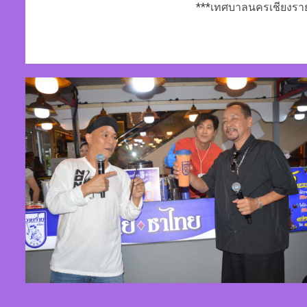
***เทศบาลนครเชียงราย.