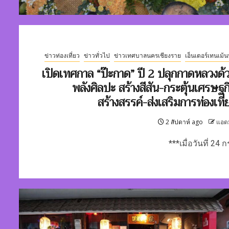
ข่าวท่องเที่ยว
ข่าวทั่วไป
ข่าวเทศบาลนครเชียงราย
เอ็นเตอร์เทนเม้น
เปิดเทศกาล “ป๊ะกาด” ปี 2 ปลุกกาดหลวงด้
พลังศิลปะ สร้างสีสัน-กระตุ้นเศรษฐก
สร้างสรรค์-ส่งเสริมการท่องเที่
2 สัปดาห์ ago
แอด
***เมื่อวันที่ 24 กร