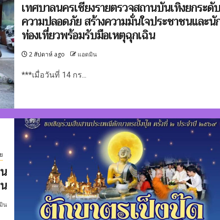
เทศบาลนครเชียงรายตรวจสถานบันเทิงยกระดั
ความปลอดภัย สร้างความมั่นใจประชาชนและนั
ท่องเที่ยวพร้อมรับมือเหตุฉุกเฉิน
2 สัปดาห์ ago
แอดมิน
***เมื่อวันที่ 14 กร...
ย
วน
ืน
มิน