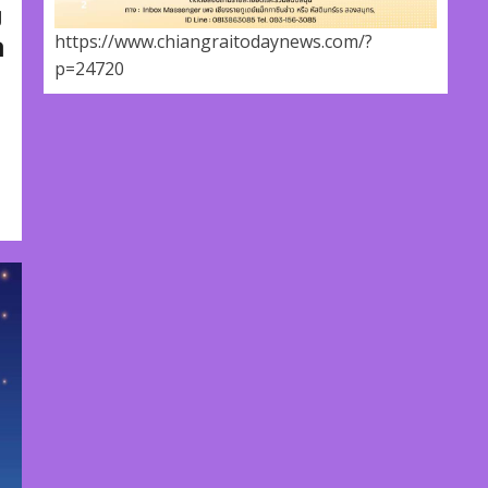
บ
ก
https://www.chiangraitodaynews.com/?
p=24720