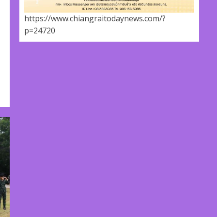
https://www.chiangraitodaynews.com/?
p=24720