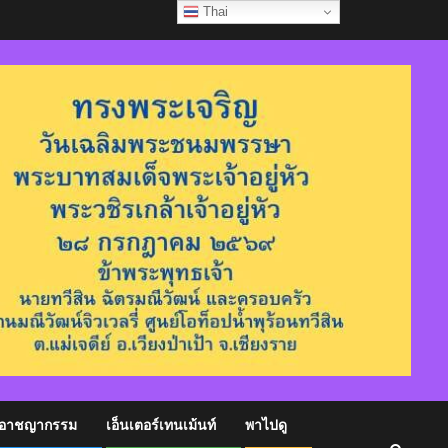
Thai
อาชญากรรม
เอ็นเตอร์เทนเม้นท์
พาไปดู