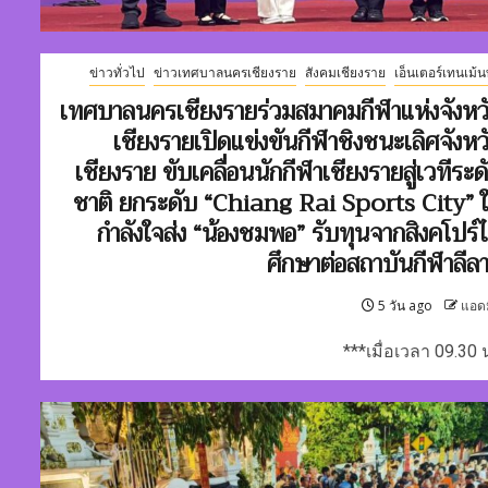
ข่าวทั่วไป
ข่าวเทศบาลนครเชียงราย
สังคมเชียงราย
เอ็นเตอร์เทนเม้น
เทศบาลนครเชียงรายร่วมสมาคมกีฬาแห่งจังหว
เชียงรายเปิดแข่งขันกีฬาชิงชนะเลิศจังหว
เชียงราย ขับเคลื่อนนักกีฬาเชียงรายสู่เวทีระด
ชาติ ยกระดับ “Chiang Rai Sports City” ใ
กำลังใจส่ง “น้องชมพอ” รับทุนจากสิงคโปร์
ศึกษาต่อสถาบันกีฬาลีล
5 วัน ago
แอด
***เมื่อเวลา 09.30 น