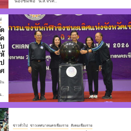
“น้องชมพอ” น.ส.จิรัศ...
ท์
ัด
ัด
ับ
ห้
ไป
าศ
มิน
...
ข่าวทั่วไป
ข่าวเทศบาลนครเชียงราย
สังคมเชียงราย