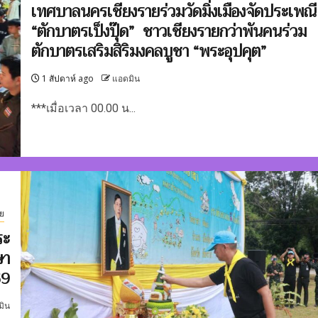
เทศบาลนครเชียงรายร่วมวัดมิ่งเมืองจัดประเพณี
“ตักบาตรเป็งปุ๊ด” ชาวเชียงรายกว่าพันคนร่วม
ตักบาตรเสริมสิริมงคลบูชา “พระอุปคุต”
1 สัปดาห์ ago
แอดมิน
***เมื่อเวลา 00.00 น...
ย
ระ
ษา
69
มิน