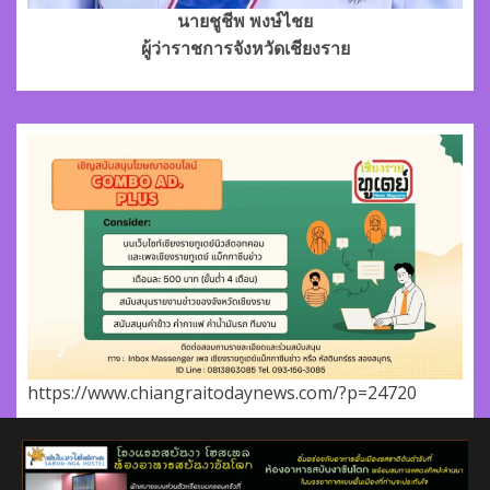
นายชูชีพ พงษ์ไชย
ผู้ว่าราชการจังหวัดเชียงราย
https://www.chiangraitodaynews.com/?p=24720