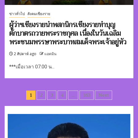
ข่าวทั่วไป
สังคมเชียงราย
ผู้ว่าฯเชียงรายนำพสกนิกรเชียงรายทำบุญ
ตักบาตรถวายพระราชกุศล เนื่องในวันเฉลิม
พระชนมพรรษาพระบาทสมเด็จพระเจ้าอยู่หัว
2 สัปดาห์ ago
แอดมิน
***เมื่อเวลา 07.00 น...
Posts
1
2
3
4
…
163
Next
pagination