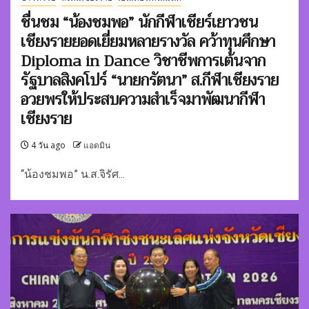
ชื่นชม “น้องชมพอ” นักกีฬาเชียร์เยาวชน
เชียงรายยอดเยี่ยมหลายรางวัล คว้าทุนศึกษา
Diploma in Dance วิชาชีพการเต้นจาก
รัฐบาลสิงคโปร์ “นายกรัตนา” ส.กีฬาเชียงราย
อวยพรให้ประสบความสำเร็จมาพัฒนากีฬา
เชียงราย
4 วัน ago
แอดมิน
“น้องชมพอ” น.ส.จิรัศ...