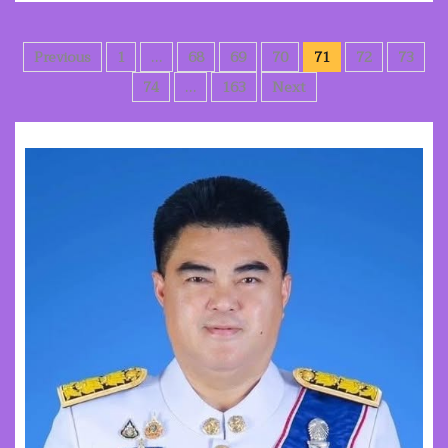
Posts
Previous
1
…
68
69
70
71
72
73
pagination
74
…
163
Next