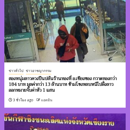
ข่าวทั่วไป
ข่าวอาชญากรรม
สองหนุ่มลาวควงปืนปล้นร้านทองที่ อ.เชียงของ กวาดทองกว่า
184 บาท มูลค่ากว่า 13 ล้านบาท ข้ามโขงหลบหนีไปฝั่งลาว
ออกหมายจับค่าหัว 1 แสน
3 ชั่วโมง ago
แอดมิน