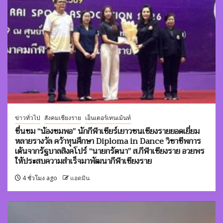
ข่าวทั่วไป
สังคมเชียงราย
เอ็นเตอร์เทนเม้นท์
ชื่นชม “น้องชมพอ” นักกีฬาเชียร์เยาวชนเชียงรายยอดเยี่ยม
หลายรางวัล คว้าทุนศึกษา Diploma in Dance วิชาชีพการ
เต้นจากรัฐบาลสิงคโปร์ “นายกรัตนา” ส.กีฬาเชียงราย อวยพร
ให้ประสบความสำเร็จมาพัฒนากีฬาเชียงราย
4 ชั่วโมง ago
แอดมิน