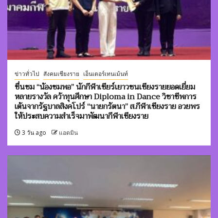
ข่าวทั่วไป
สังคมเชียงราย
เอ็นเตอร์เทนเม้นท์
ชื่นชม “น้องชมพอ” นักกีฬาเชียร์เยาวชนเชียงรายยอดเยี่ยม
หลายรางวัล คว้าทุนศึกษา Diploma in Dance วิชาชีพการ
เต้นจากรัฐบาลสิงคโปร์ “นายกรัตนา” ส.กีฬาเชียงราย อวยพร
ให้ประสบความสำเร็จมาพัฒนากีฬาเชียงราย
3 วัน ago
แอดมิน