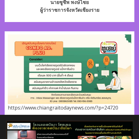
นายชูชีพ พงษ์ไชย
ผู้ว่าราชการจังหวัดเชียงราย
https://www.chiangraitodaynews.com/?p=24720