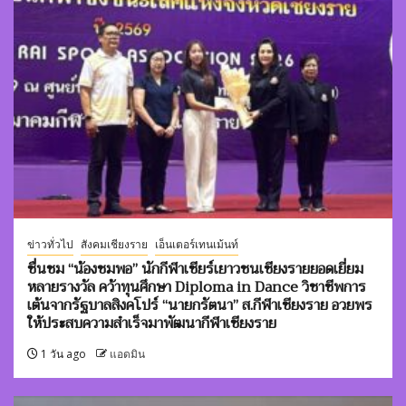
ข่าวทั่วไป
สังคมเชียงราย
เอ็นเตอร์เทนเม้นท์
ชื่นชม “น้องชมพอ” นักกีฬาเชียร์เยาวชนเชียงรายยอดเยี่ยม
หลายรางวัล คว้าทุนศึกษา Diploma in Dance วิชาชีพการ
เต้นจากรัฐบาลสิงคโปร์ “นายกรัตนา” ส.กีฬาเชียงราย อวยพร
ให้ประสบความสำเร็จมาพัฒนากีฬาเชียงราย
1 วัน ago
แอดมิน