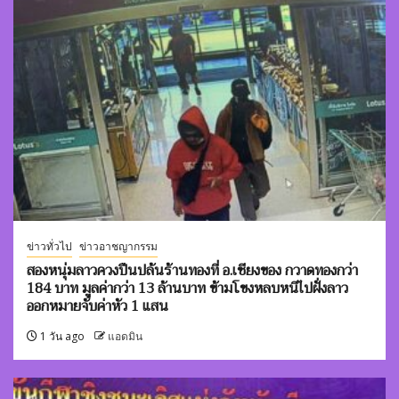
ข่าวทั่วไป
ข่าวอาชญากรรม
สองหนุ่มลาวควงปืนปล้นร้านทองที่ อ.เชียงของ กวาดทองกว่า
184 บาท มูลค่ากว่า 13 ล้านบาท ข้ามโขงหลบหนีไปฝั่งลาว
ออกหมายจับค่าหัว 1 แสน
1 วัน ago
แอดมิน