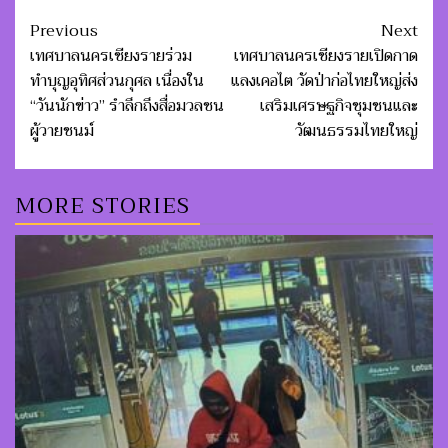
Post
Previous
Next
navigation
เทศบาลนครเชียงรายร่วม
เทศบาลนครเชียงรายเปิดกาด
ทำบุญอุทิศส่วนกุศล เนื่องใน
แลงเคอไต วัดป่าก่อไทยใหญ่ส่ง
“วันนักข่าว” รำลึกถึงสื่อมวลชน
เสริมเศรษฐกิจชุมชนและ
ผู้วายชนม์
วัฒนธรรมไทยใหญ่
MORE STORIES