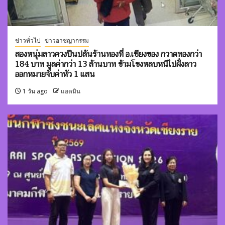
ข่าวทั่วไป
ข่าวอาชญากรรม
สองหนุ่มลาวควงปืนปล้นร้านทองที่ อ.เชียงของ กวาดทองกว่า
184 บาท มูลค่ากว่า 13 ล้านบาท ข้ามโขงหลบหนีไปฝั่งลาว
ออกหมายจับค่าหัว 1 แสน
1 วัน ago
แอดมิน