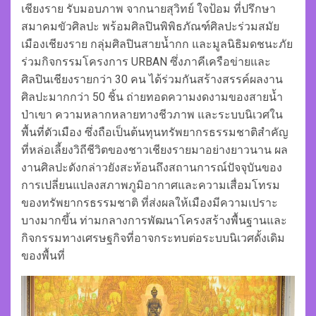
เชียงราย รับมอบภาพ จากนายสุวิทย์ ใจป้อม ที่ปรึกษา
สมาคมขัวศิลปะ พร้อมศิลปินพิพิธภัณฑ์ศิลปะร่วมสมัย
เมืองเชียงราย กลุ่มศิลปินสายน้ำกก และมูลนิธิมดชนะภัย
ร่วมกิจกรรมโครงการ URBAN ซึ่งภาคีเครือข่ายและ
ศิลปินเชียงรายกว่า 30 คน ได้ร่วมกันสร้างสรรค์ผลงาน
ศิลปะมากกว่า 50 ชิ้น ถ่ายทอดความงดงามของสายน้ำ
ป่าเขา ความหลากหลายทางชีวภาพ และระบบนิเวศใน
พื้นที่ตัวเมือง ซึ่งถือเป็นต้นทุนทรัพยากรธรรมชาติสำคัญ
ที่หล่อเลี้ยงวิถีชีวิตของชาวเชียงรายมาอย่างยาวนาน ผล
งานศิลปะดังกล่าวยังสะท้อนถึงสถานการณ์ปัจจุบันของ
การเปลี่ยนแปลงสภาพภูมิอากาศและความเสื่อมโทรม
ของทรัพยากรธรรมชาติ ที่ส่งผลให้เมืองมีความเปราะ
บางมากขึ้น ท่ามกลางการพัฒนาโครงสร้างพื้นฐานและ
กิจกรรมทางเศรษฐกิจที่อาจกระทบต่อระบบนิเวศดั้งเดิม
ของพื้นที่