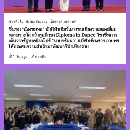
ข่าวทั่วไป
สังคมเชียงราย
เอ็นเตอร์เทนเม้นท์
ชื่นชม “น้องชมพอ” นักกีฬาเชียร์เยาวชนเชียงรายยอดเยี่ยม
หลายรางวัล คว้าทุนศึกษา Diploma in Dance วิชาชีพการ
เต้นจากรัฐบาลสิงคโปร์ “นายกรัตนา” ส.กีฬาเชียงราย อวยพร
ให้ประสบความสำเร็จมาพัฒนากีฬาเชียงราย
1 วัน ago
แอดมิน