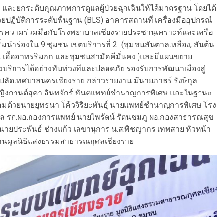
อ และยกระดับคุณภาพการดูแลผู้ป่วยฉุกเฉินให้ได้มาตรฐาน โดยได้
ยปฏิบัติการระดับพื้นฐาน (BLS) อาคารสถานที่ เครื่องมืออุปกรณ์
ความร่วมมือกับโรงพยาบาลเชียงรายประชานุเคราะห์และเครือ
เริ่มนำร่องใน 9 ชุมชน เขตบริการที่ 2 (ชุมชนสันตาลเหลือง, สันต้น
งริมกก , เอื้ออาทรริมกก และชุมชนสามัคคีมั่นคง )และมีแผนขยาย
ถึงบริการได้อย่างทันท่วงทีและปลอดภัย รองรับการพัฒนาเมืองสู่
 รองปลัดเทศบาลนครเชียงราย กล่าวรายงาน มีนายภาธร์ รังษีกุล
ญิงกานต์สุดา อินทจักร์ ทันตแพทย์ชำนาญการพิเศษ และในฐานะ
้อมด้วยนายยุทธนา โค้วจิริยะพันธุ์ นายแพทย์ชำนาญการพิเศษ โรง
ูล รก.ผอ.กองการแพทย์ นายไพรัตน์ รัตนชมภู ผอ.กองสาธารณสุข
่ นายประพันธ์ ช่างแก้ว เลขานุการ น.ส.พิชญากร เทพสาย หัวหน้า
ธานมูลนิธิแสงธรรมสาธารณกุศลเชียงราย