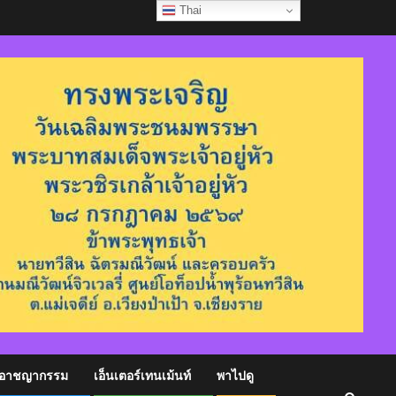
Thai
อาชญากรรม
เอ็นเตอร์เทนเม้นท์
พาไปดู