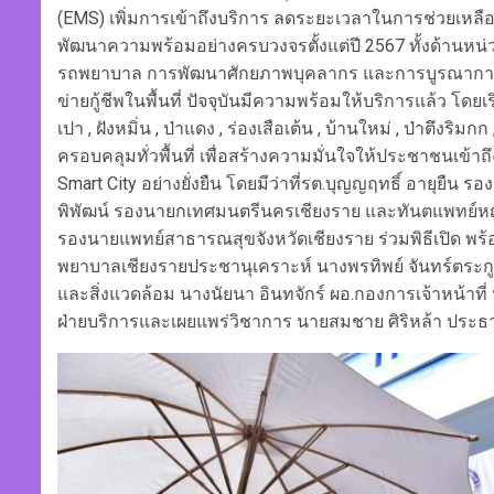
(EMS) เพิ่มการเข้าถึงบริการ ลดระยะเวลาในการช่วยเหลื
พัฒนาความพร้อมอย่างครบวงจรตั้งแต่ปี 2567 ทั้งด้านหน่ว
รถพยาบาล การพัฒนาศักยภาพบุคลากร และการบูรณาการ
ข่ายกู้ชีพในพื้นที่ ปัจจุบันมีความพร้อมให้บริการแล้ว โดย
เปา , ฝังหมิ่น , ป่าแดง , ร่องเสือเต้น , บ้านใหม่ , ป่าตึ
ครอบคลุมทั่วพื้นที่ เพื่อสร้างความมั่นใจให้ประชาชนเข้า
Smart City อย่างยั่งยืน โดยมีว่าที่รต.บุญญฤทธิ์ อายุยืน
พิพัฒน์ รองนายกเทศมนตรีนครเชียงราย และทันตแพทย์ห
รองนายแพทย์สาธารณสุขจังหวัดเชียงราย ร่วมพิธีเปิด พร
พยาบาลเชียงรายประชานุเคราะห์ นางพรทิพย์ จันทร์ตระก
และสิ่งแวดล้อม นางนัยนา อินทจักร์ ผอ.กองการเจ้าหน้าที
ฝ่ายบริการและเผยแพร่วิชาการ นายสมชาย ศิริหล้า ประ