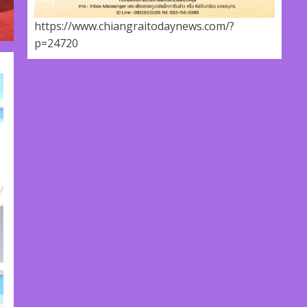
https://www.chiangraitodaynews.com/?
p=24720