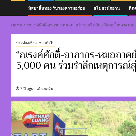
มัสยาลิ้นทอง รับรองความอร่อย
สโมสรนักอ่าน
ติด
Home
“ณรงค์ศักดิ์-อาภากร-หมอภาคย์” ร่วมวิ่ง-ปั่น 1 ปีเหตุถ้ำหลวง คนก
ข่าวท่องเที่ยว
ข่าวทั่วไป
“ณรงค์ศักดิ์-อาภากร-หมอภาคย์” 
5,000 คน ร่วมรำลึกเหตุการณ์สู
7 ปี ago
แอดมิน