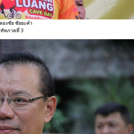
ลองชัย ชัยยะคำ
่ทัพภาคที่ 3