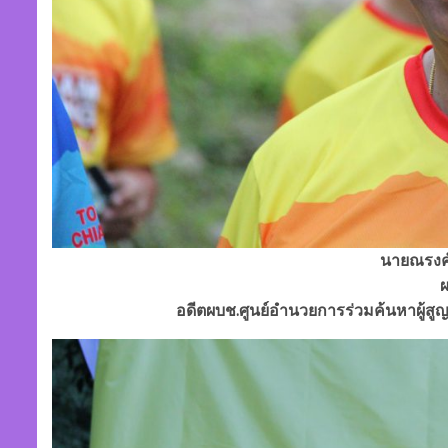
นายณรงค์
อดีตผบช.ศูนย์อำนวยการร่วมค้นหาผู้ส