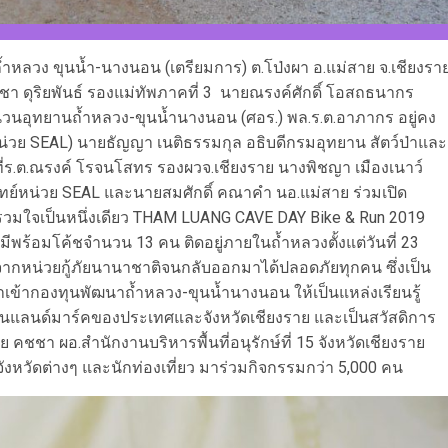
าติถ้ำหลวง ขุนน้ำ-นางนอน (เตรียมการ) ต.โป่งผา อ.แม่สาย จ.เชียงรา
ชา ดุริยพันธ์ รองแม่ทัพภาคที่ 3 นายณรงค์ศักดิ์ โอสถธนากร
นวนอุทยานถ้ำหลวง-ขุนน้ำนางนอน (ศอร.) พล.ร.ต.อาภากร อยู่คง
่วย SEAL) นายธัญญา เนติธรรมกุล อธิบดีกรมอุทยาน สัตว์ป่าและ
ี่ร.ต.ณรงค์ โรจนโสทร รองผวจ.เชียงราย นางพิชญา เมืองเนาว์
ทย์หน่วย SEAL และนายสมศักดิ์ คณาคำ นอ.แม่สาย ร่วมเปิด
วง รวมใจเป็นหนึ่งเดียว THAM LUANG CAVE DAY Bike & Run 2019
มีพร้อมโค้ชจำนวน 13 คน ติดอยู่ภายในถ้ำหลวงตั้งแต่วันที่ 23
ือจากหน่วยกู้ภัยนานาชาติจนกลับออกมาได้ปลอดภัยทุกคน ซึ่งเป็น
นำเข้ากองทุนพัฒนาถ้ำหลวง-ขุนน้ำนางนอน ให้เป็นแหล่งเรียนรู้
เป็นแลนด์มาร์คของประเทศและจังหวัดเชียงราย และเป็นสวัสดิการ
ัย คชชา ผอ.สำนักงานบริหารพื้นที่อนุรักษ์ที่ 15 จังหวัดเชียงราย
ังหวัดต่างๆ และนักท่องเที่ยว มาร่วมกิจกรรมกว่า 5,000 คน