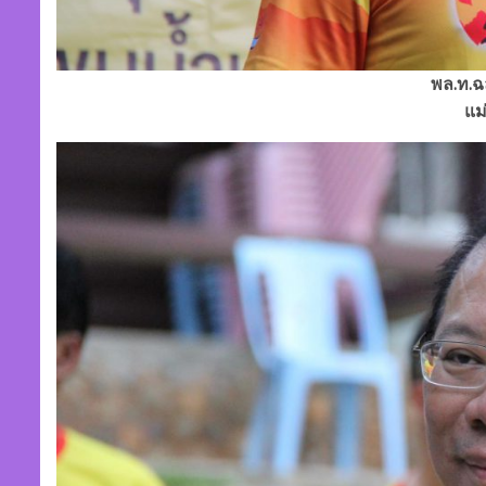
พล.ท.ฉ
แม