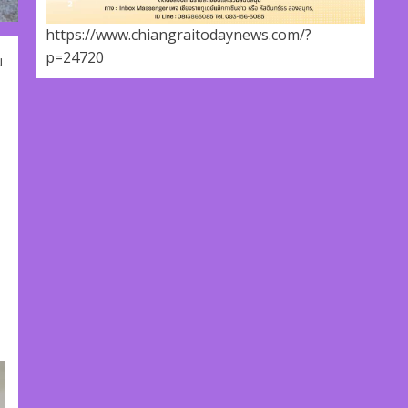
https://www.chiangraitodaynews.com/?
p=24720
ย