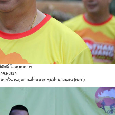
ศักดิ์ โอสถธนากร
ผวจ.พะเยา
ูญหายในวนอุทยานถ้ำหลวง-ขุนน้ำนางนอน (ศอร.)