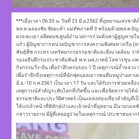
***เมื่อเวลา 06.30 น. วันที่ 23 มิ.ย.2562 ที่อุทยานแห่งช
พล.ท.ฉลองชัย ชัยยะคำ แม่ทัพภาคที่ 3 พร้อมด้วยพล.ต.บัญ
ผวจ.พะเยา อดีตผบช.ศูนย์อำนวยการร่วมค้นหาผู้สูญหายใ
แก้ว ผู้บัญชาการหน่วยบัญชาการสงครามพิเศษทางเรือ (หน
พันธุ์พืช กระทรวงทรัพยากรธรรมชาติและสิ่งแวดล้อม ว่าท
รองอธิบดีกรมประชาสัมพันธ์ พ.ท.นพ.ภาคย์ โลหารชุน แพ
กิจกรรมวิ่ง-ปั่น เพื่อรำลึกครบรอบ 1 ปี เหตุการณ์ถ้ำหล
เพื่อรำลึกถึงเหตุการณ์ที่นักฟุตบอลเยาวชนทีมหมูป่าอคาเด
มิ.ย.-10 ก.ค.2561 เป็นเวลา 17 วัน และได้รับการช่วยเหล
เหตุการณ์สำคัญระดับโลกที่เกิดขึ้น และเพื่อจัดหารายได้
ธรรมชาติและประวัติศาสตร์ เป็นแหล่งท่องเที่ยวสำคัญที่
ให้แก่เจ้าหน้าที่พิทักษ์ป่าและเจ้าหน้าที่อุทยาน มีนายกมลช
กล่าวรายงาน มีผู้ที่เคยอยู่ร่วมในเหตุการณ์ ประชาชนจากจ