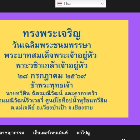
Thai
อาชญากรรม
เอ็นเตอร์เทนเม้นท์
พาไปดู