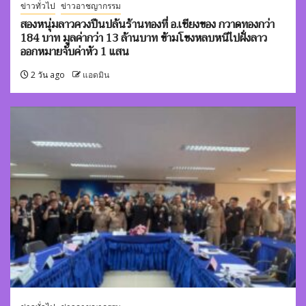
ข่าวทั่วไป
ข่าวอาชญากรรม
สองหนุ่มลาวควงปืนปล้นร้านทองที่ อ.เชียงของ กวาดทองกว่า
184 บาท มูลค่ากว่า 13 ล้านบาท ข้ามโขงหลบหนีไปฝั่งลาว
ออกหมายจับค่าหัว 1 แสน
2 วัน ago
แอดมิน