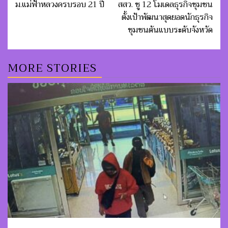
navigation
ม.แม่ฟ้าหลวงครบรอบ 21 ปี
สสว. ชู 12 โมเดลธุรกิจชุมชน
ตั้งเป้าพัฒนาสุดยอดนักธุรกิจ
ชุมชนต้นแบบระดับจังหวัด
MORE STORIES