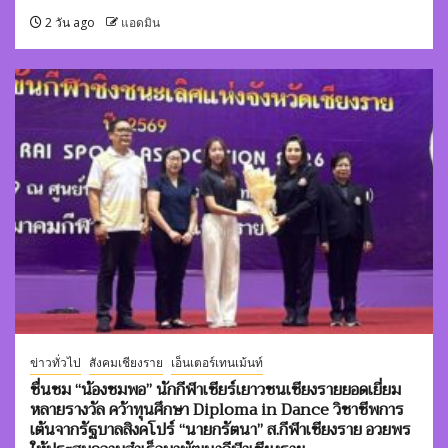
2 วัน ago
แอดมิน
ข่าวทั่วไป
สังคมเชียงราย
เอ็นเตอร์เทนเม้นท์
ชื่นชม “น้องชมพอ” นักกีฬาเชียร์เยาวชนเชียงรายยอดเยี่ยม
หลายรางวัล คว้าทุนศึกษา Diploma in Dance วิชาชีพการ
เต้นจากรัฐบาลสิงคโปร์ “นายกรัตนา” ส.กีฬาเชียงราย อวยพร