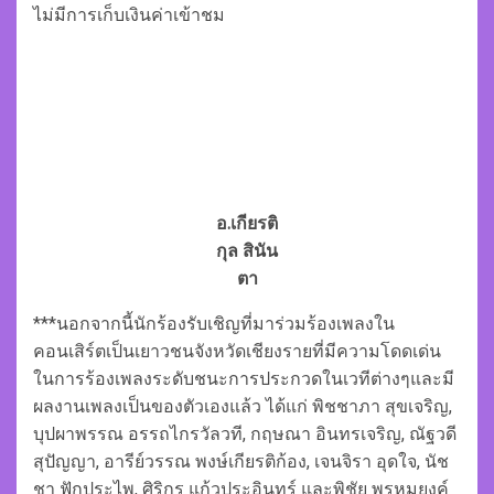
ไม่มีการเก็บเงินค่าเข้าชม
อ.เกียรติ
กุล สินัน
ตา
***นอกจากนี้นักร้องรับเชิญที่มาร่วมร้องเพลงใน
คอนเสิร์ตเป็นเยาวชนจังหวัดเชียงรายที่มีความโดดเด่น
ในการร้องเพลงระดับชนะการประกวดในเวทีต่างๆและมี
ผลงานเพลงเป็นของตัวเองแล้ว ได้แก่ พิชชาภา สุขเจริญ,
บุปผาพรรณ อรรถไกรวัลวที, กฤษณา อินทรเจริญ, ณัฐวดี
สุปัญญา, อารีย์วรรณ พงษ์เกียรติก้อง, เจนจิรา อุดใจ, นัช
ชา ฟักประไพ, ศิริกร แก้วประอินทร์ และพิชัย พรหมยงค์