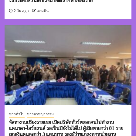
ให้ประสบความสำเร็จมาพัฒนากีฬาเชียงราย
2 วัน ago
แอดมิน
ข่าวทั่วไป
ข่าวอาชญากรรม
จัดหางานเชียงรายเผย เปิดบริษัททัวร์หลอกคนไปทำงาน
แคนาดา-ไอร์แลนด์ รอเป็นปียังไม่ได้ไป ผู้เสียหายกว่า 81 ราย
สูญเงินคนละกว่า 3 แสนบาท รองผู้ว่าฯแถลงทุกหน่วยงาน