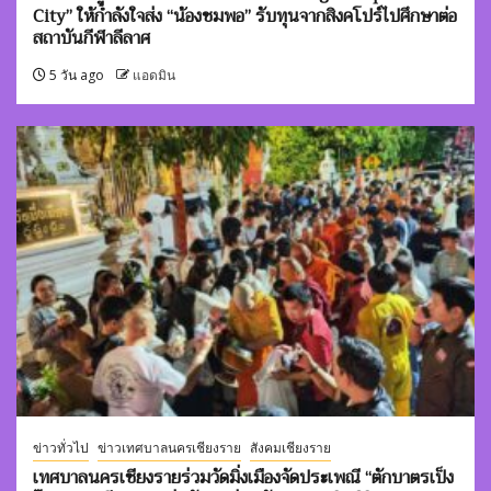
City” ให้กำลังใจส่ง “น้องชมพอ” รับทุนจากสิงคโปร์ไปศึกษาต่อ
สถาบันกีฬาลีลาศ
5 วัน ago
แอดมิน
ข่าวทั่วไป
ข่าวเทศบาลนครเชียงราย
สังคมเชียงราย
เทศบาลนครเชียงรายร่วมวัดมิ่งเมืองจัดประเพณี “ตักบาตรเป็ง