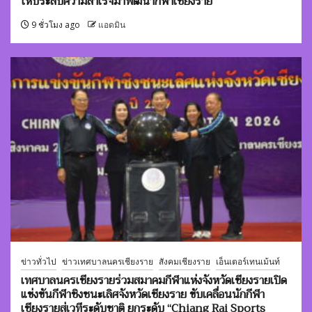
ให้ประสบความสำเร็จมาพัฒนากีฬาเชียงราย
9 ชั่วโมง ago
แอดมิน
ข่าวทั่วไป
ข่าวเทศบาลนครเชียงราย
สังคมเชียงราย
เอ็นเตอร์เทนเม้นท์
เทศบาลนครเชียงรายร่วมสมาคมกีฬาแห่งจังหวัดเชียงรายเปิด
แข่งขันกีฬาชิงชนะเลิศจังหวัดเชียงราย ขับเคลื่อนนักกีฬา
เชียงรายสู่เวทีระดับชาติ ยกระดับ “Chiang Rai Sports