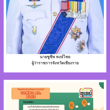
นายชูชีพ พงษ์ไชย
ผู้ว่าราชการจังหวัดเชียงราย