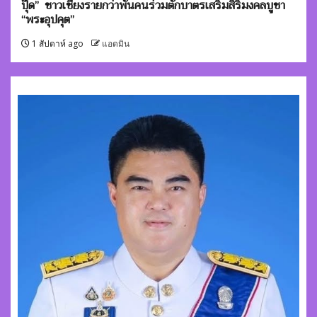
ปุ๊ด” ชาวเชียงรายกว่าพันคนร่วมตักบาตรเสริมสิริมงคลบูชา
“พระอุปคุต”
1 สัปดาห์ ago
แอดมิน