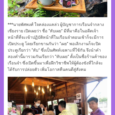
***นายพัศพงศ์ ใจคล่องแคล่ว ผู้บัญชาการเรือนจำกลาง
เชียงราย เปิดเผยว่า ชื่อ “หับเผย” มีที่มาคือในอดีตเจ้า
หน้าที่ที่จะเข้าปฏิบัติหน้าที่ในเรือนจำตอนเช้าก็จะมีการ
เปิดประตู โดยเรียกขานกันว่า “เผย” พอเลิกงานก็จะปิด
ประตูเรียกว่า “หับ” ซึ่งเป็นศัพท์เฉพาะที่ใช้กัน จึงนำคำ
สองคำนี้มารวมกันเรียกว่า “หับเผย” ตั้งเป็นชื่อร้านค้าของ
เรือนจำ ซึ่งเปิดขึ้นมาเพื่อฝึกวิชาชีพให้ผู้ต้องขังที่ใกล้จะ
ได้รับการปล่อยตัว เพิ่มโอกาสคืนคนดีสู่สังคม