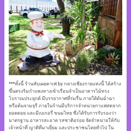
***ทั้งนี้ ร้านหับเผยคาเฟ่ by กลางเชียงรายแห่งนี้ ได้สร้าง
ขึ้นตรงริมกำแพงทางเข้าเรือนจำเป็นอาคารไม้ทรง
โบราณประยุกต์ มีบรรยากาศที่ร่มรื่น ภายใต้ต้นฉ่ำฉา
หรือต้นจามจุรี ภายในร้านมีบริการจำหน่ายกาแฟสดจาก
ยอดดอย และมีเบเกอรี่ ขนมไทย ซึ่งได้รับการรับรองว่า
มาตรฐาน อาหารสะอาด รสชาติอร่อย จัดจำหน่ายให้กับ
เจ้าหน้าที่ ญาติที่มาเยี่ยม และประชาชนโดยทั่วไป ใน