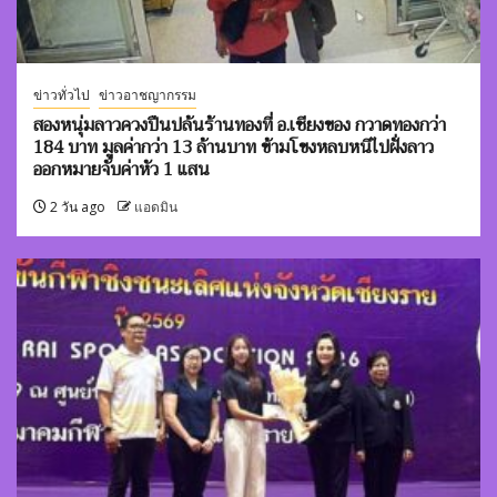
ข่าวทั่วไป
ข่าวอาชญากรรม
สองหนุ่มลาวควงปืนปล้นร้านทองที่ อ.เชียงของ กวาดทองกว่า
184 บาท มูลค่ากว่า 13 ล้านบาท ข้ามโขงหลบหนีไปฝั่งลาว
ออกหมายจับค่าหัว 1 แสน
2 วัน ago
แอดมิน