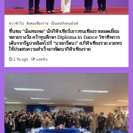
ข่าวทั่วไป
สังคมเชียงราย
เอ็นเตอร์เทนเม้นท์
ชื่นชม “น้องชมพอ” นักกีฬาเชียร์เยาวชนเชียงรายยอดเยี่ยม
หลายรางวัล คว้าทุนศึกษา Diploma in Dance วิชาชีพการ
เต้นจากรัฐบาลสิงคโปร์ “นายกรัตนา” ส.กีฬาเชียงราย อวยพร
ให้ประสบความสำเร็จมาพัฒนากีฬาเชียงราย
2 วัน ago
แอดมิน