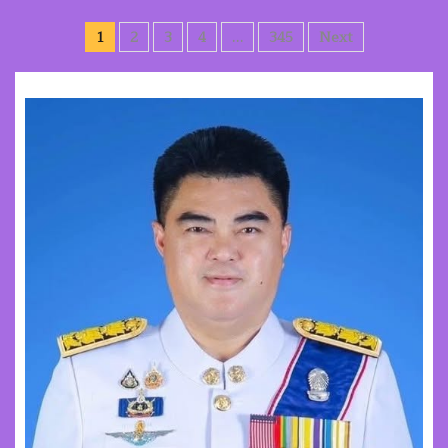
Posts
1
2
3
4
…
345
Next
pagination