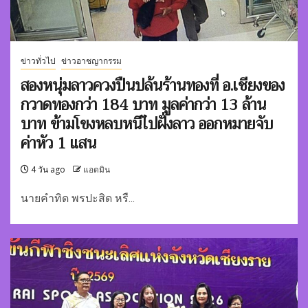
ข่าวทั่วไป
ข่าวอาชญากรรม
สองหนุ่มลาวควงปืนปล้นร้านทองที่ อ.เชียงของ
กวาดทองกว่า 184 บาท มูลค่ากว่า 13 ล้าน
บาท ข้ามโขงหลบหนีไปฝั่งลาว ออกหมายจับ
ค่าหัว 1 แสน
4 วัน ago
แอดมิน
นายคำทิด พรปะสิด หรื...