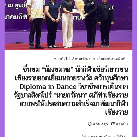
ข่าวทั่วไป
สังคมเชียงราย
เอ็นเตอร์เทนเม้นท์
ชื่นชม “น้องชมพอ” นักกีฬาเชียร์เยาวชน
เชียงรายยอดเยี่ยมหลายรางวัล คว้าทุนศึกษา
Diploma in Dance วิชาชีพการเต้นจาก
รัฐบาลสิงคโปร์ “นายกรัตนา” ส.กีฬาเชียงราย
อวยพรให้ประสบความสำเร็จมาพัฒนากีฬา
เชียงราย
4 วัน ago
แอดมิน
“น้องชมพอ” น.ส.จิรัศ...