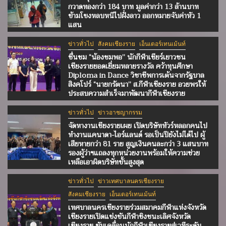
กวาดทองกว่า 184 บาท มูลค่ากว่า 13 ล้านบาท
ข้ามโขงหลบหนีไปฝั่งลาว ออกหมายจับค่าหัว 1
แสน
ข่าวทั่วไป
สังคมเชียงราย
เอ็นเตอร์เทนเม้นท์
ชื่นชม “น้องชมพอ” นักกีฬาเชียร์เยาวชน
เชียงรายยอดเยี่ยมหลายรางวัล คว้าทุนศึกษา
Diploma in Dance วิชาชีพการเต้นจากรัฐบาล
สิงคโปร์ “นายกรัตนา” ส.กีฬาเชียงราย อวยพรให้
ประสบความสำเร็จมาพัฒนากีฬาเชียงราย
ข่าวทั่วไป
ข่าวอาชญากรรม
จัดหางานเชียงรายเผย เปิดบริษัททัวร์หลอกคนไป
ทำงานแคนาดา-ไอร์แลนด์ รอเป็นปียังไม่ได้ไป ผู้
เสียหายกว่า 81 ราย สูญเงินคนละกว่า 3 แสนบาท
รองผู้ว่าฯแถลงทุกหน่วยงานพร้อมให้ความช่วย
เหลือเอาผิดบริษัทขั้นสูงสุด
ข่าวทั่วไป
ข่าวเทศบาลนครเชียงราย
สังคมเชียงราย
เอ็นเตอร์เทนเม้นท์
เทศบาลนครเชียงรายร่วมสมาคมกีฬาแห่งจังหวัด
เชียงรายเปิดแข่งขันกีฬาชิงชนะเลิศจังหวัด
เชียงราย ขับเคลื่อนนักกีฬาเชียงรายสู่เวทีระดับ