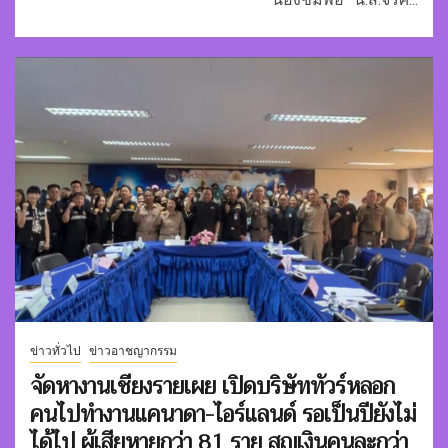
ข่าวทั่วไป
ข่าวอาชญากรรม
จัดหางานเชียงรายเผย เปิดบริษัททัวร์หลอก
คนไปทำงานแคนาดา-ไอร์แลนด์ รอเป็นปียังไม่
ได้ไป ผู้เสียหายกว่า 81 ราย สูญเงินคนละกว่า