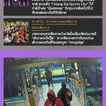
ชาติ ยกระดับ “Chiang Rai Sports City” ให้
กำลังใจส่ง “น้องชมพอ” รับทุนจากสิงคโปร์ไป
ศึกษาต่อสถาบันกีฬาลีลาศ
ข่าวทั่วไป
ข่าวเทศบาลนครเชียงราย
สังคมเชียงราย
เทศบาลนครเชียงรายร่วมวัดมิ่งเมืองจัดประเพณี
“ตักบาตรเป็งปุ๊ด” ชาวเชียงรายกว่าพันคนร่วม
ตักบาตรเสริมสิริมงคลบูชา “พระอุปคุต”