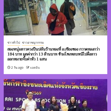
ข่าวทั่วไป
ข่าวอาชญากรรม
สองหนุ่มลาวควงปืนปล้นร้านทองที่ อ.เชียงของ กวาดทองกว่า
184 บาท มูลค่ากว่า 13 ล้านบาท ข้ามโขงหลบหนีไปฝั่งลาว
ออกหมายจับค่าหัว 1 แสน
2 วัน ago
แอดมิน