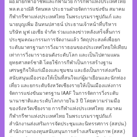
ผอ.ฝ่ายกีฬาอาชีพและกีฬามวย การกีฬาแห่งประเทศไทย
พล.ต.อาณัติ รัตนพล ประธานฝ่ายจัดการแข่งขัน สมาคม
กีฬากรีฑาแห่งประเทศไทย ในพระบรมราชูปถัมภ์ และ
นายบุญเพิ่ม อินทนปสาธน์ ประธานเจ้าหน้าที่บริหาร
บริษัท มูฟ เอเชีย จำกัด ร่วมแถลงข่าวหลังเสร็จสิ้นการ
ประชุมคณะกรรมการจัดงานแล้ว วัตถุประสงค์เพื่อยก
ระดับมาตรฐานการวิ่งมาราธอนของประเทศไทยให้เทียบ
เท่าการวิ่งมาราธอนดังระดับโลก และเป็นไปตามแผน
ยุทธศาสตร์ชาติ โดยใช้การกีฬาเป็นการสร้างฐาน
เศรษฐกิจให้แก่เมืองและชุมชน และยังเป็นการส่งเสริม
สนับสนุนเมืองรองให้เป็นที่สนใจแก่ผู้มาเยือนและนักท่อง
เที่ยว และยกระดับจังหวัดเชียงรายให้เป็นเมืองแห่งการ
จัดการแข่งขันมาตรฐาน IAAF ในการจัดการวิ่งระดับ
นานาชาติและระดับโลกภายใน 3 ปี โดยความร่วมมือ
ของจังหวัดเชียงราย การกีฬาแห่งประเทศไทย สมาคม
กีฬากรีฑาแห่งประเทศไทย ในพระบรมราชูปถัมภ์
สำนักงานส่งเสริมการจัดประชุมและนิทรรศการ (สสปน.)
สำนักงานกองทุนสนับสนุนการสร้างเสริมสุขภาพ (สสส.)