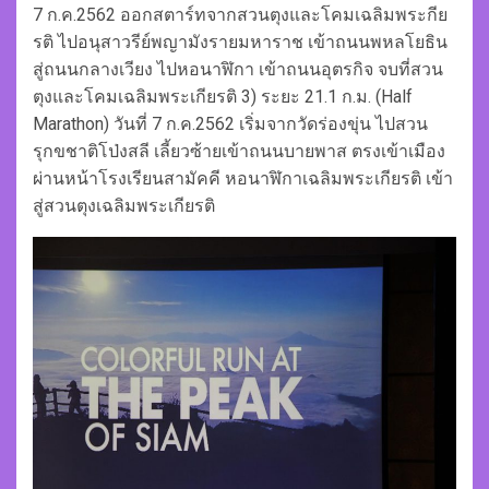
7 ก.ค.2562 ออกสตาร์ทจากสวนตุงและโคมเฉลิมพระกีย
รติ ไปอนุสาวรีย์พญามังรายมหาราช เข้าถนนพหลโยธิน
สู่ถนนกลางเวียง ไปหอนาฬิกา เข้าถนนอุตรกิจ จบที่สวน
ตุงและโคมเฉลิมพระเกียรติ 3) ระยะ 21.1 ก.ม. (Half
Marathon) วันที่ 7 ก.ค.2562 เริ่มจากวัดร่องขุ่น ไปสวน
รุกขชาติโป่งสลี เลี้ยวซ้ายเข้าถนนบายพาส ตรงเข้าเมือง
ผ่านหน้าโรงเรียนสามัคคี หอนาฬิกาเฉลิมพระเกียรติ เข้า
สู่สวนตุงเฉลิมพระเกียรติ