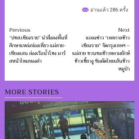
อ่านแล้ว 286 ครั้ง
Post
Previous
Next
navigation
“ปชส.เชียงราย” นำสื่อลงพื้นที่
แถลงข่าว “เทศกาลข้าว
ศึกษาแหล่งท่องเที่ยว แม่สาย-
เชียงราย” จัดกรุงเทพฯ –
เชียงแสน ล่องเรือน้ำโขง มาร์
แม่สาย ชวนชมข้าวหลามยักษ์
สหน้าไหมทองคำ
ข้าวเขี้ยวงู ชิมผัดไทยเส้นข้าว
หมูป่า
MORE STORIES