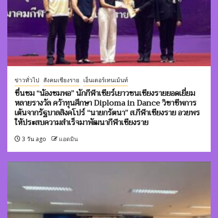
ข่าวทั่วไป
สังคมเชียงราย
เอ็นเตอร์เทนเม้นท์
ชื่นชม “น้องชมพอ” นักกีฬาเชียร์เยาวชนเชียงรายยอดเยี่ยม
หลายรางวัล คว้าทุนศึกษา Diploma in Dance วิชาชีพการ
เต้นจากรัฐบาลสิงคโปร์ “นายกรัตนา” ส.กีฬาเชียงราย อวยพร
ให้ประสบความสำเร็จมาพัฒนากีฬาเชียงราย
3 วัน ago
แอดมิน