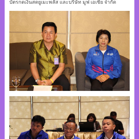
บัตรกดเงินสดยูเมะพลัส และบริษัท มูฟ เอเชีย จำกัด